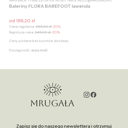
MRUGAŁA, TYSIĄCLECIA 89, NOWY TARG, HELLO@MRUGALA.PL
Baleriny FLORA BAREFOOT lawenda
Cena promocyjna
od
199,20 zł
Cena regularna:
249,00 zł
-20%
Najniższa cena:
249,00 zł
-20%
Ceny podane bez kosztów dostawy.
Dostępność:
duża ilość
Zapisz się do naszego newslettera i otrzymuj