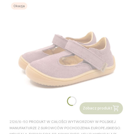
Okazja
Zobacz produkt
Rozmiar:
31
35
PRODUCENT
2126/6-50
PRODUKT W CAŁOŚCI WYTWORZONY W POLSKIEJ
MANUFAKTURZE Z SUROWCÓW POCHODZENIA EUROPEJSKIEGO.