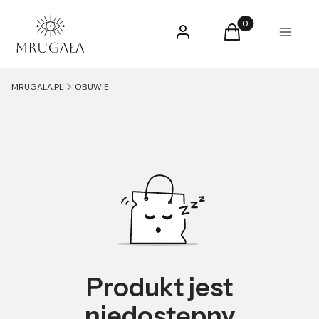
Produkty w koszyk
Zaloguj się
Koszyk
Menu
MRUGALA.PL
OBUWIE
Produkt jest
niedostępny