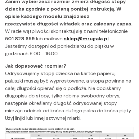
Zanim wybierzesz rozmiar zmierz długość stopy
dziecka zgodnie z podaną poniżej instrukcją. W
opisie każdego modelu znajdziesz
rzeczywiste długości wkładek oraz zalecany zapas
.
W razie wątpliwości skontaktuj się z nami telefonicznie
501 828 659
lub
mailowo
sklep@mrugala.pl
Jesteśmy dostępni od poniedziałku do piątku w
godzinach 8:00 - 16:00.
Jak dopasować rozmiar?
Odrysowujemy stopę dziecka na kartce papieru,
paluszki muszą być wyprostowane, a stopa powinna na
całej długości opierać się o podłoże. Nie dociskamy
długopisu do stopy, tylko robimy swobodny obrys,
następnie określamy długość odrysowanej stopy
mierząc odcinek od końca dużego palca do końca pięty.
Użyj linijki lub innej sztywnej miarki.