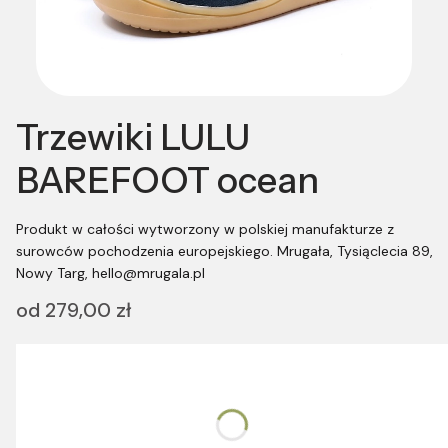
Trzewiki LULU
BAREFOOT ocean
Produkt w całości wytworzony w polskiej manufakturze z
surowców pochodzenia europejskiego. Mrugała, Tysiąclecia 89,
Nowy Targ, hello@mrugala.pl
Cena
od
279,00 zł
Wybierz wariant produktu:
Poszczególne warianty mogą różnić się ceną
*
Rozmiar