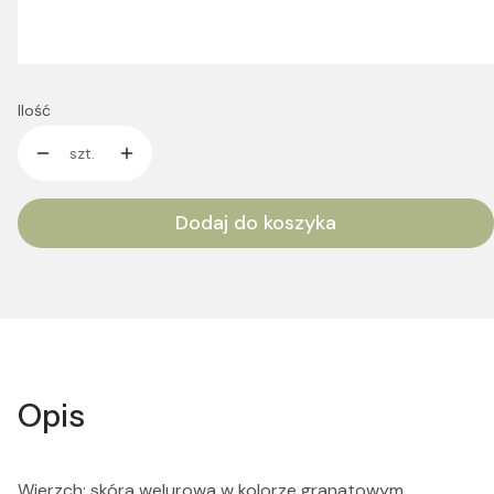
Wybierz
Ilość
szt.
Dodaj do koszyka
Opis
Wierzch: skóra welurowa w kolorze granatowym