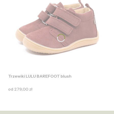
Rozmiar:
24
25
26
27
28
29
30
Trzewiki LULU BAREFOOT blush
Cena
od
279,00 zł