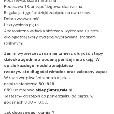
Podszewka: skóra naturalna
Podeszwa TR, antypoślizgowa, elastyczna
Regulacja tęgości dzięki zapięciu na dwa rzepy
Dobra wzuwalność
Usztywniona pięta
Anatomiczna wkładka skórzana, wykonana z juchtu -
ekologicznej skóry bydlęcej wyprawianej środkami
roślinnymi
Zanim wybierzesz rozmiar zmierz długość stopy
dziecka zgodnie z podaną poniżej instrukcją. W
opisie każdego modelu znajdziesz
rzeczywiste długości wkładek oraz zalecany zapas
.
W razie wątpliwości skontaktuj się z
nami telefonicznie
501 828
659
lub
mailowo
sklep@mrugala.pl
Jesteśmy dostępni od poniedziałku do piątku w
godzinach 8:00 - 16:00.
Jak dopasować rozmiar?