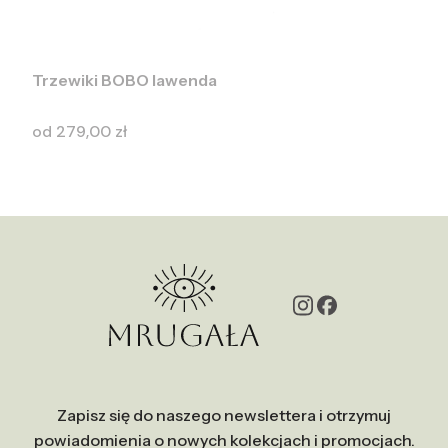
Rozmiar:
23
24
25
26
27
28
29
Trzewiki BOBO lawenda
Cena
od
279,00 zł
Zapisz się do naszego newslettera i otrzymuj
powiadomienia o nowych kolekcjach i promocjach.