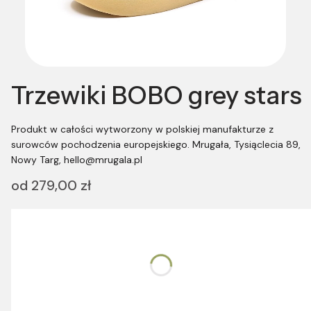
Trzewiki BOBO grey stars
Produkt w całości wytworzony w polskiej manufakturze z
surowców pochodzenia europejskiego. Mrugała, Tysiąclecia 89,
Nowy Targ, hello@mrugala.pl
Cena
od
279,00 zł
Wybierz wariant produktu:
Poszczególne warianty mogą różnić się ceną
*
Rozmiar
Wybierz